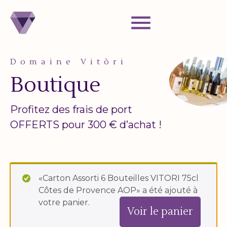
Aller au contenu
Panneau de gestion des cookies
Domaine Vitòri
Boutique
Profitez des frais de port
OFFERTS pour 300 € d’achat !
«Carton Assorti 6 Bouteilles VITORI 75cl
Côtes de Provence AOP» a été ajouté à
votre panier.
Voir le panier