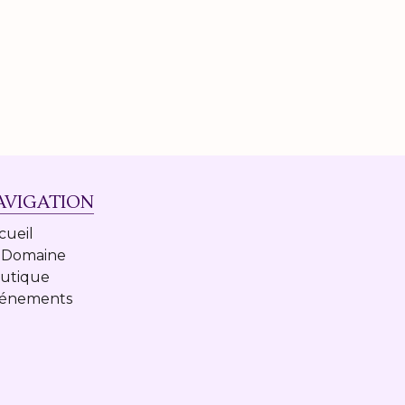
AVIGATION
cueil
 Domaine
utique
énements