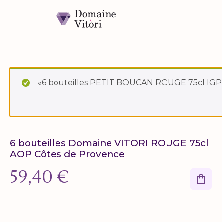
Aller au contenu
Panneau de gestion des cookies
«6 bouteilles PETIT BOUCAN ROUGE 75cl IGP Va
6 bouteilles Domaine VITORI ROUGE 75cl
AOP Côtes de Provence
59,40
€